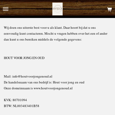
Ga
direct
naar
de
Wij doen ons uiterste best voor u als klant. Daar hoort bij dat u ons
hoofdinhoud
eenvoudig kunt contacteren. Mocht u vragen hebben over het een of ander
dan kunt u ons bereiken middels de volgende gegevens:
HOUT VOOR JONG EN OUD
Mail: info@houtvoorjongenoud.nl
De handelsnaam van ons bedrijf is: Hout voor jong en oud
Onze domeinnaam is www.houtvoorjongenoud.nl
KVK: 80701094
BTW: NL003483401B58