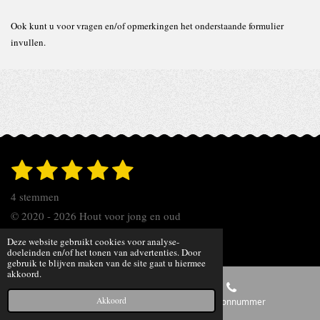
Ook kunt u voor vragen en/of opmerkingen het onderstaande formulier
invullen.
1
2
3
4
5
S
R
t
s
s
s
s
s
a
e
4 stemmen
t
t
t
t
t
t
m
© 2020 - 2026 Hout voor jong en oud
m
i
e
e
e
e
e
e
Powered by
JouwWeb
Deze website gebruikt cookies voor analyse-
n
n
r
r
r
r
r
doeleinden en/of het tonen van advertenties. Door
gebruik te blijven maken van de site gaat u hiermee
g
akkoord.
r
r
r
r
:
e
e
e
e
Akkoord
4
E-mailadres
Telefoonnummer