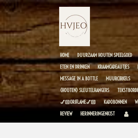
Ga
direct
naar
de
hoofdinhoud
HOME
DUURZAAM HOUTEN SPEELGOED
ETEN EN DRINKEN
KRAAMCADEAUTJES
MESSAGE IN A BOTTLE
MUURCIRKELS
(HOUTEN) SLEUTELHANGERS
TEKSTBORD
💅🏻ORIFLAME💅🏻
KADOBONNEN
W
REVIEW
HERINNERINGENKIST