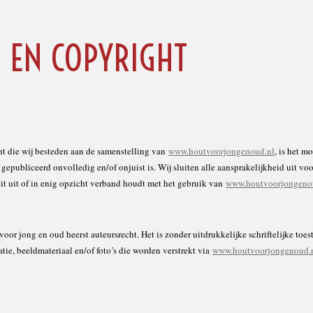
R EN COPYRIGHT
t die wij besteden aan de samenstelling van
www.houtvoorjongenoud.nl
, is het m
gepubliceerd onvolledig en/of onjuist is. Wij sluiten alle aansprakelijkheid uit voor
it uit of in enig opzicht verband houdt met het gebruik van
www.houtvoorjongeno
voor jong en oud heerst auteursrecht. Het is zonder uitdrukkelijke schriftelijke to
tie, beeldmateriaal en/of foto’s die worden verstrekt via
www.houtvoorjongenoud.