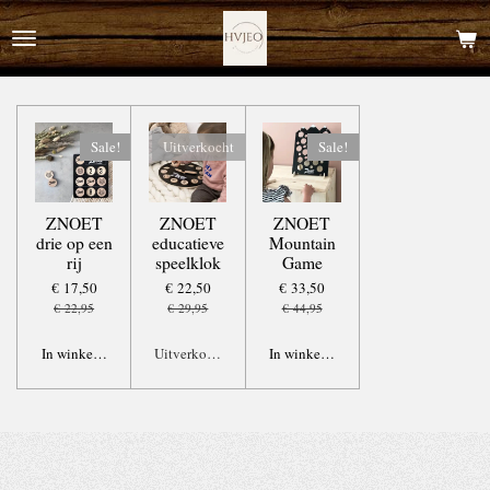
Ga
direct
naar
de
hoofdinhoud
Sale!
Uitverkocht
Sale!
ZNOET
ZNOET
ZNOET
drie op een
educatieve
Mountain
rij
speelklok
Game
€ 17,50
€ 22,50
€ 33,50
€ 22,95
€ 29,95
€ 44,95
In winkelwagen
Uitverkocht
In winkelwagen