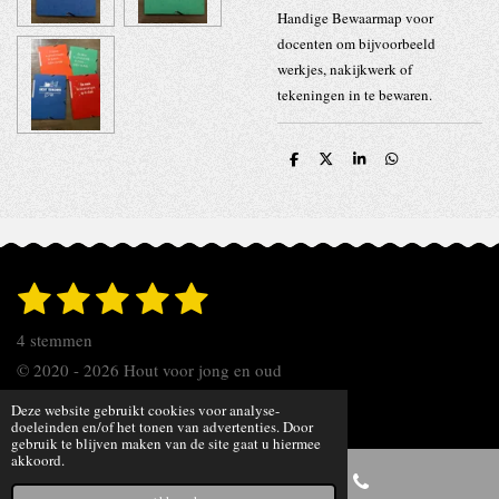
Handige Bewaarmap voor
docenten om bijvoorbeeld
werkjes, nakijkwerk of
tekeningen in te bewaren.
D
D
S
D
e
e
h
e
l
e
a
l
e
l
r
e
n
e
n
1
2
3
4
5
S
R
t
s
s
s
s
s
a
e
4 stemmen
t
t
t
t
t
t
m
© 2020 - 2026 Hout voor jong en oud
m
i
e
e
e
e
e
e
Powered by
JouwWeb
Deze website gebruikt cookies voor analyse-
n
n
r
r
r
r
r
doeleinden en/of het tonen van advertenties. Door
gebruik te blijven maken van de site gaat u hiermee
g
akkoord.
r
r
r
r
: