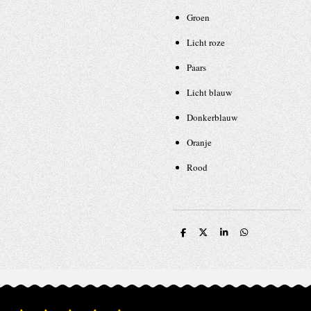
Groen
Licht roze
Paars
Licht blauw
Donkerblauw
Oranje
Rood
D
D
S
D
e
e
h
e
l
e
a
l
e
l
r
e
n
e
n