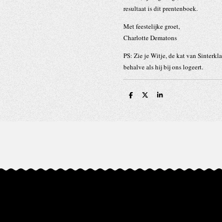
resultaat is dit prentenboek.
Met feestelijke groet,
Charlotte Dematons
PS: Zie je Witje, de kat van Sinterkla
behalve als hij bij ons logeert.
D
D
S
e
e
h
l
e
a
e
l
r
n
e