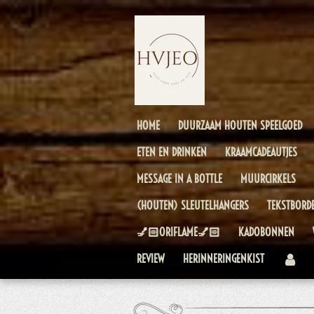
Ga
direct
naar
de
hoofdinhoud
HOME
DUURZAAM HOUTEN SPEELGOED
ETEN EN DRINKEN
KRAAMCADEAUTJES
MESSAGE IN A BOTTLE
MUURCIRKELS
(HOUTEN) SLEUTELHANGERS
TEKSTBORD
💅🏻ORIFLAME💅🏻
KADOBONNEN
REVIEW
HERINNERINGENKIST