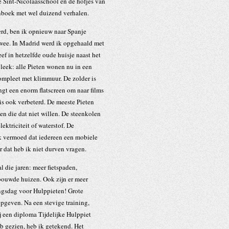
e Sint-Nicolaasschool en de hofjes van
nboek met wel duizend verhalen.
erd, ben ik opnieuw naar Spanje
twee. In Madrid werd ik opgehaald met
ef in hetzelfde oude huisje naast het
bleek: alle Pieten wonen nu in een
compleet met klimmuur. De zolder is
gt een enorm flatscreen om naar films
is ook verbeterd. De meeste Pieten
n die dat niet willen. De steenkolen
ktriciteit of waterstof. De
Ik vermoed dat iedereen een mobiele
ar dat heb ik niet durven vragen.
l die jaren: meer fietspaden,
rbouwde huizen. Ook zijn er meer
ngsdag voor Hulppieten! Grote
geven. Na een stevige training,
 een diploma Tijdelijke Hulppiet
heb gezien, heb ik getekend. Het