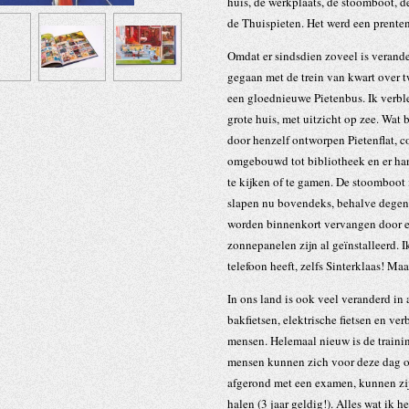
huis, de werkplaats, de stoomboot, d
de Thuispieten. Het werd een prente
Omdat er sindsdien zoveel is verand
gegaan met de trein van kwart over 
een gloednieuwe Pietenbus. Ik verble
grote huis, met uitzicht op zee. Wat 
door henzelf ontworpen Pietenflat, 
omgebouwd tot bibliotheek en er han
te kijken of te gamen. De stoomboot 
slapen nu bovendeks, behalve degene
worden binnenkort vervangen door ele
zonnepanelen zijn al geïnstalleerd. 
telefoon heeft, zelfs Sinterklaas! Ma
In ons land is ook veel veranderd in a
bakfietsen, elektrische fietsen en ve
mensen. Helemaal nieuw is de traini
mensen kunnen zich voor deze dag op
afgerond met een examen, kunnen zij
halen (3 jaar geldig!). Alles wat ik 