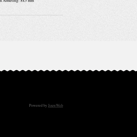
om Afmeting: 8x5 mm
Powered by
JouwWeb