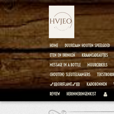
Ga
direct
naar
de
hoofdinhoud
HOME
DUURZAAM HOUTEN SPEELGOED
ETEN EN DRINKEN
KRAAMCADEAUTJES
MESSAGE IN A BOTTLE
MUURCIRKELS
(HOUTEN) SLEUTELHANGERS
TEKSTBORD
💅🏻ORIFLAME💅🏻
KADOBONNEN
REVIEW
HERINNERINGENKIST