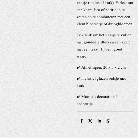
vaasje (inclusief kurk). Perfect om
een kaart, foto of notitie in te
zetten en te combineren met een
klein bloemetje of droogbloemen.
Ook leuk om het vaasje te vullen
met gouden glitters en een kaart
met een tekst: Jij bent goud
waard.
✔️ Afmetingen: 20 x 5 x 2 cm
✔️ Inclusief glazen buisje met
kurk
✔️ Mooi als decoratie of
cadeautje
D
D
S
D
e
e
h
e
l
e
a
l
e
l
r
e