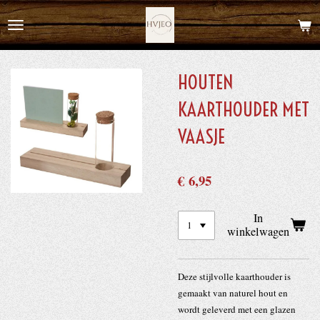
Ga
direct
naar
de
HOUTEN
hoofdinhoud
KAARTHOUDER MET
VAASJE
€ 6,95
In
winkelwagen
Deze stijlvolle kaarthouder is
gemaakt van naturel hout en
wordt geleverd met een glazen