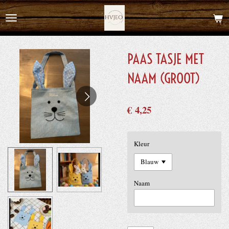
Ga
direct
naar
de
PAAS TASJE MET
hoofdinhoud
NAAM (GROOT)
€ 4,25
Kleur
Naam