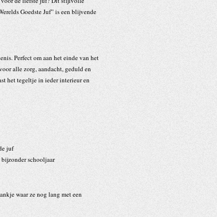
oor de liefste juf? Dit stijlvolle
 Werelds Goedste Juf”
is een blijvende
enis. Perfect om aan het einde van het
voor alle zorg, aandacht, geduld en
st het tegeltje in ieder interieur en
de juf
 bijzonder schooljaar
dankje waar ze nog lang met een