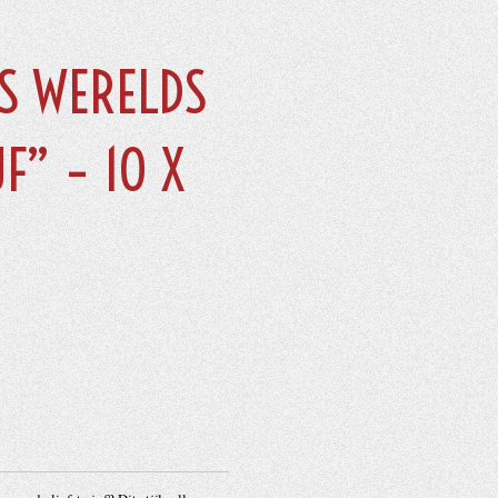
’S WERELDS
F” – 10 X