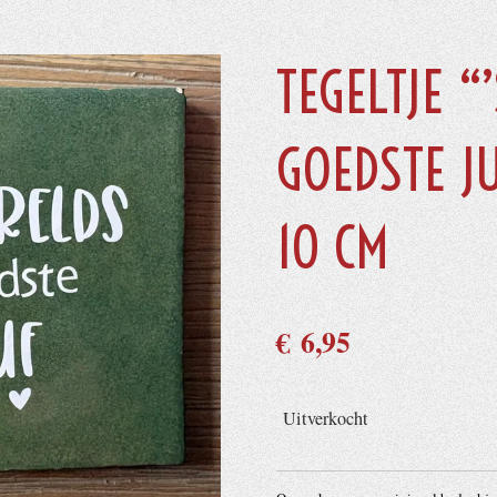
TEGELTJE “
GOEDSTE JU
10 CM
€ 6,95
Uitverkocht