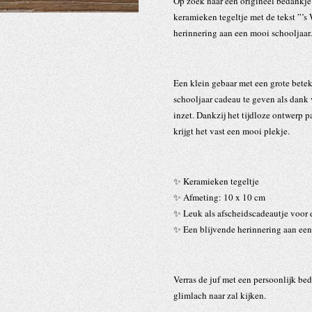
Op zoek naar een origineel bedankje v
keramieken tegeltje met de tekst
”’s
herinnering aan een mooi schooljaar.
Een klein gebaar met een grote betek
schooljaar cadeau te geven als dank 
inzet. Dankzij het tijdloze ontwerp pa
krijgt het vast een mooi plekje.
✨ Keramieken tegeltje
✨ Afmeting: 10 x 10 cm
✨ Leuk als afscheidscadeautje voor 
✨ Een blijvende herinnering aan een
Verras de juf met een persoonlijk be
glimlach naar zal kijken.