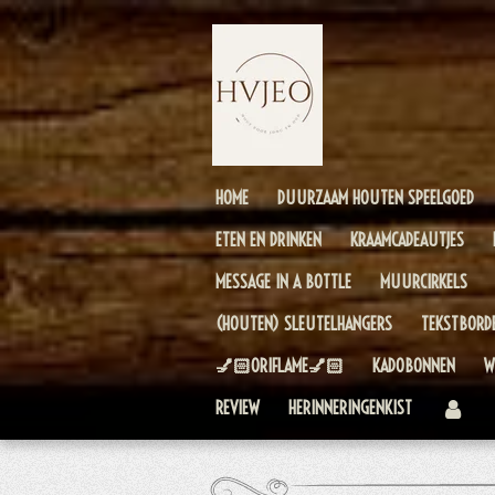
Ga
direct
naar
de
hoofdinhoud
HOME
DUURZAAM HOUTEN SPEELGOED
ETEN EN DRINKEN
KRAAMCADEAUTJES
MESSAGE IN A BOTTLE
MUURCIRKELS
(HOUTEN) SLEUTELHANGERS
TEKSTBORD
💅🏻ORIFLAME💅🏻
KADOBONNEN
W
REVIEW
HERINNERINGENKIST