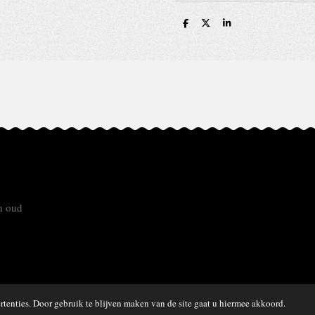
D
D
S
e
e
h
l
e
a
e
l
r
n
e
n oud
tenties. Door gebruik te blijven maken van de site gaat u hiermee akkoord.