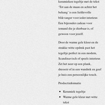
keramieken tegeltje met de tekst
‘Tot aan de maan en achter het
behang’
is een liefdevolle
blikvanger voor ieder interieur.
Een bijzonder cadeau voor
iemand die je dierbaar is, of
gewoon voor jezelf.
Door de warme gele kleur en de
strakke witte opdruk past het
tegeltje perfect in een modern,
Scandinavisch of speels interieur.
Zet het neer op een plank,
dressoir of in een wandrek en geef
je huis een persoonlijke touch.
Productinformatie
Keramiek tegeltje
Warme gele kleur met witte
tekst