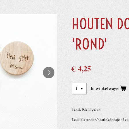
HOUTEN D
'ROND'
€ 4,25
In winkelwagen
Tekst: Klein geluk
Leuk als tanden/haarlokdoosje of vo