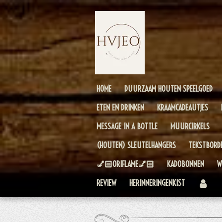
Ga
direct
naar
de
hoofdinhoud
HOME
DUURZAAM HOUTEN SPEELGOED
ETEN EN DRINKEN
KRAAMCADEAUTJES
MESSAGE IN A BOTTLE
MUURCIRKELS
(HOUTEN) SLEUTELHANGERS
TEKSTBORD
💅🏻ORIFLAME💅🏻
KADOBONNEN
W
REVIEW
HERINNERINGENKIST