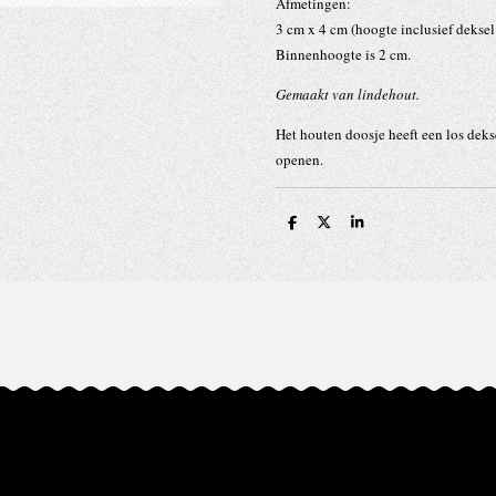
Afmetingen:
3 cm x 4 cm (hoogte inclusief deksel
Binnenhoogte is 2 cm.
Gemaakt van lindehout.
Het houten doosje heeft een los deks
openen.
D
D
S
e
e
h
l
e
a
e
l
r
n
e