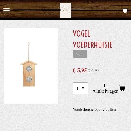
Ga
direct
naar
de
VOGEL
hoofdinhoud
VOEDERHUISJE
Sale!
€ 5,95
€ 6,95
In
winkelwagen
Voederhuisje voor 2 bollen