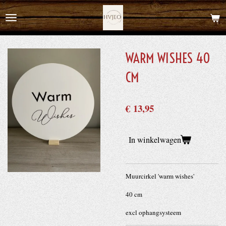
Ga
direct
naar
de
WARM WISHES 40
hoofdinhoud
CM
€ 13,95
In winkelwagen
Muurcirkel 'warm wishes'
40 cm
excl ophangsysteem