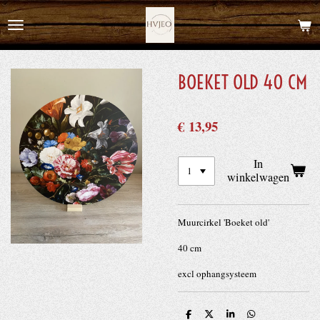
Ga
direct
naar
de
BOEKET OLD 40 CM
hoofdinhoud
€ 13,95
In
winkelwagen
Muurcirkel 'Boeket old'
40 cm
excl ophangsysteem
D
D
S
D