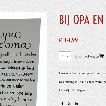
BIJ OPA E
€ 14,99
In winkelwagen
Leuk tekstbord voor opa en oma, in d
De afmeting is 16x33 cm en wordt g
Levertijd: 3-5 dagen
D
D
S