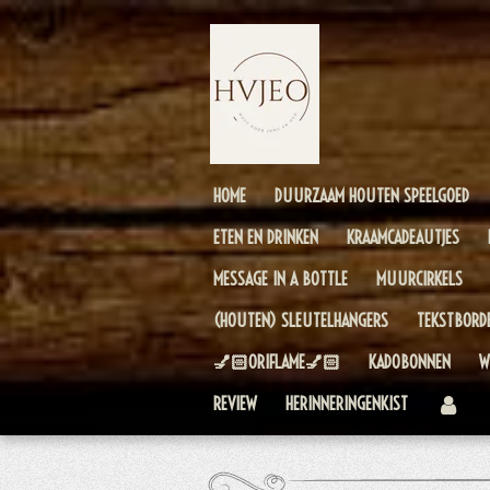
Ga
direct
naar
de
hoofdinhoud
HOME
DUURZAAM HOUTEN SPEELGOED
ETEN EN DRINKEN
KRAAMCADEAUTJES
MESSAGE IN A BOTTLE
MUURCIRKELS
(HOUTEN) SLEUTELHANGERS
TEKSTBORD
💅🏻ORIFLAME💅🏻
KADOBONNEN
W
REVIEW
HERINNERINGENKIST