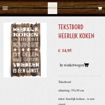
Ga
direct
naar
de
TEKSTBORD
hoofdinhoud
HEERLIJK KOKEN
€ 14,95
In winkelwagen
Tekstbord
afmeting: 55x30 cm
tekst: heerlijk koken... is een
gunst