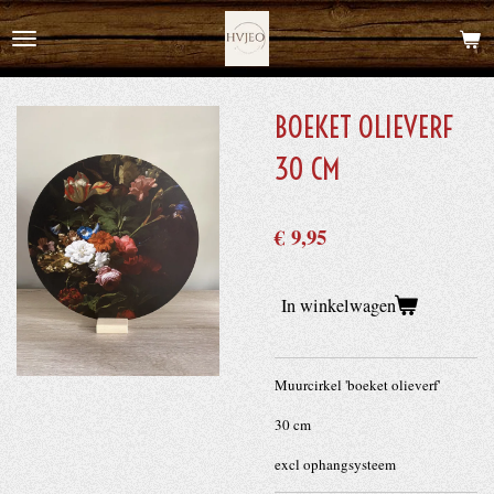
Ga
direct
naar
de
BOEKET OLIEVERF
hoofdinhoud
30 CM
€ 9,95
In winkelwagen
Muurcirkel 'boeket olieverf'
30 cm
excl ophangsysteem