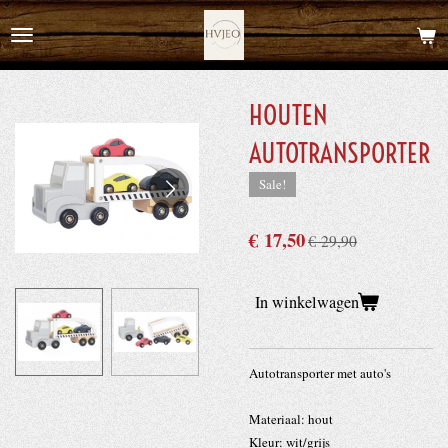
Ga
direct
naar
de
HOUTEN
hoofdinhoud
AUTOTRANSPORTER
Sale!
€ 17,50
€ 29,90
In winkelwagen
Autotransporter met auto's
Materiaal: hout
Kleur: wit/grijs