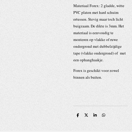
Materiaal Forex: 2 gladde, witte
PVC platen met hard schuim
ertussen. Stevig maar toch licht
buigzaam. De dikte is 3mm. Het
materiaal is eenvoudig te
monteren op vlakke of ruwe
ondergrond met dubbelzijdige
tape (vlakke ondergrond) of met
een ophanghaakje.
Forex is geschikt voor zowel
binnen als buiten.
D
D
S
D
e
e
h
e
l
e
a
l
e
l
r
e
n
e
n