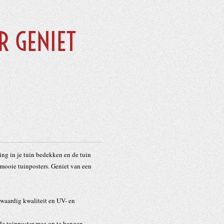
R GENIET
ing in je tuin bedekken en de tuin
mooie tuinposters. Geniet van een
waardig kwaliteit en UV- en
e tuinposter mee op te hangen.