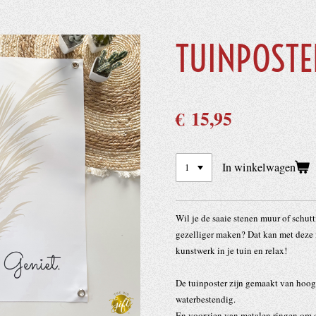
TUINPOSTE
€ 15,95
In winkelwagen
Wil je de saaie stenen muur of schutt
gezelliger maken? Dat kan met deze 
kunstwerk in je tuin en relax!
De tuinposter zijn gemaakt van hoog
waterbestendig.
En voorzien van metalen ringen om d