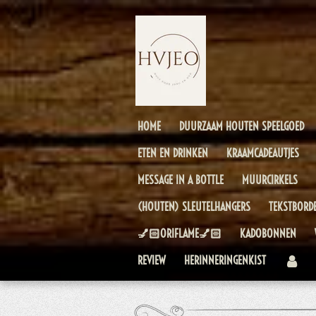
Ga
direct
naar
de
hoofdinhoud
HOME
DUURZAAM HOUTEN SPEELGOED
ETEN EN DRINKEN
KRAAMCADEAUTJES
MESSAGE IN A BOTTLE
MUURCIRKELS
(HOUTEN) SLEUTELHANGERS
TEKSTBORD
💅🏻ORIFLAME💅🏻
KADOBONNEN
REVIEW
HERINNERINGENKIST