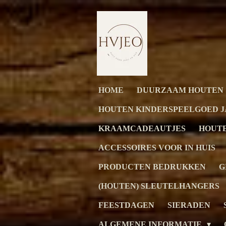
Ga
direct
naar
de
hoofdinhoud
HOME
DUURZAAM HOUTEN 
HOUTEN KINDERSPEELGOED 
KRAAMCADEAUTJES
HOUT
ACCESSOIRES VOOR IN HUIS
PRODUCTEN BEDRUKKEN
G
(HOUTEN) SLEUTELHANGERS
FEESTDAGEN
SIERADEN
ALGEMENE INFORMATIE