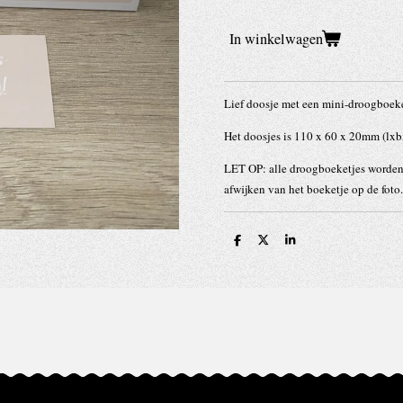
In winkelwagen
Lief doosje met een mini-droogboeket
Het doosjes is 110 x 60 x 20mm (lxb
LET OP: alle droogboeketjes worde
afwijken van het boeketje op de foto
D
D
S
e
e
h
l
e
a
e
l
r
n
e