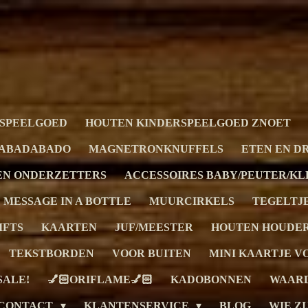
SPEELGOED
HOUTEN KINDERSPEELGOED ZNOET
JABADABADO
MAGNETRONKNUFFELS
ETEN EN D
EN ONDERZETTERS
ACCESSOIRES BABY/PEUTER/K
MESSAGE IN A BOTTLE
MUURCIRKELS
TEGELTJ
IFTS
KAARTEN
JUF/MEESTER
HOUTEN HOUDE
TEKSTBORDEN
VOOR BUITEN
MINI KAARTJE V
SALE!
💅🏻ORIFLAME💅🏻
KADOBONNEN
WAARD
CONTACT
KLANTENSERVICE
BLOG
WIE ZI