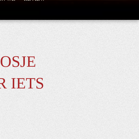
OOSJE
 IETS