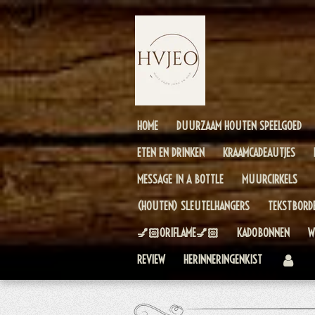
Ga
direct
naar
de
hoofdinhoud
HOME
DUURZAAM HOUTEN SPEELGOED
ETEN EN DRINKEN
KRAAMCADEAUTJES
MESSAGE IN A BOTTLE
MUURCIRKELS
(HOUTEN) SLEUTELHANGERS
TEKSTBORD
💅🏻ORIFLAME💅🏻
KADOBONNEN
W
REVIEW
HERINNERINGENKIST