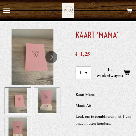
Ga
direct
naar
de
KAART ‘MAMA’
hoofdinhoud
€ 1,25
In
winkelwagen
Kaart Mama
Maat: A6
Leuk om te combineren met 1 van
onze houten houders.