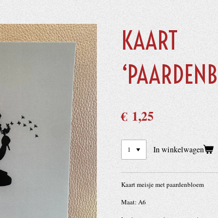
KAART
‘PAARDENB
€ 1,25
In winkelwagen
Kaart meisje met paardenbloem
Maat: A6