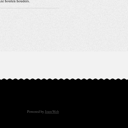
nze houten houders.
Powered by
JouwWeb