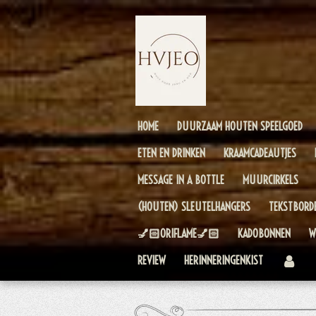
Ga
direct
naar
de
hoofdinhoud
HOME
DUURZAAM HOUTEN SPEELGOED
ETEN EN DRINKEN
KRAAMCADEAUTJES
MESSAGE IN A BOTTLE
MUURCIRKELS
(HOUTEN) SLEUTELHANGERS
TEKSTBORD
💅🏻ORIFLAME💅🏻
KADOBONNEN
W
REVIEW
HERINNERINGENKIST