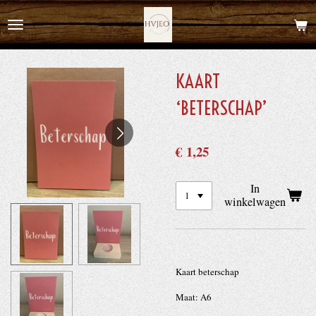
Ga
direct
naar
de
KAART
hoofdinhoud
‘BETERSCHAP’
€ 1,25
In
winkelwagen
Kaart beterschap
Maat: A6