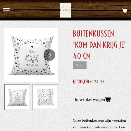
Ga
direct
naar
de
BUITENKUSSEN
hoofdinhoud
‘KOM DAN KRIJG JE’
40 CM
Sale!
€ 20,00
€ 24,95
In winkelwagen
Onze buitenkussens zijn voorzien
van unieke prints en quotes. Een