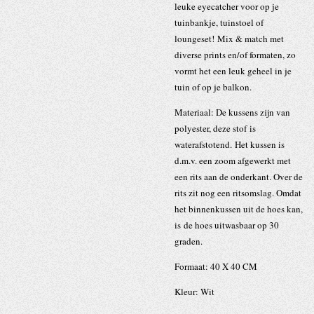
leuke eyecatcher voor op je
tuinbankje, tuinstoel of
loungeset! Mix & match met
diverse prints en/of formaten, zo
vormt het een leuk geheel in je
tuin of op je balkon.
Materiaal: De kussens zijn van
polyester, deze stof is
waterafstotend. Het kussen is
d.m.v. een zoom afgewerkt met
een rits aan de onderkant. Over de
rits zit nog een ritsomslag. Omdat
het binnenkussen uit de hoes kan,
is de hoes uitwasbaar op 30
graden.
Formaat: 40 X 40 CM
Kleur: Wit