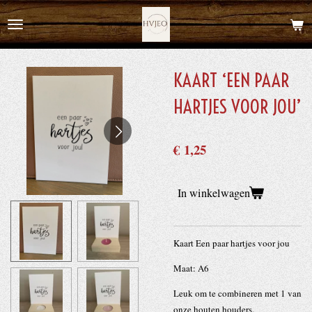
Ga
direct
naar
de
KAART ‘EEN PAAR
hoofdinhoud
HARTJES VOOR JOU’
€ 1,25
In winkelwagen
Kaart Een paar hartjes voor jou
Maat: A6
Leuk om te combineren met 1 van
onze houten houders.