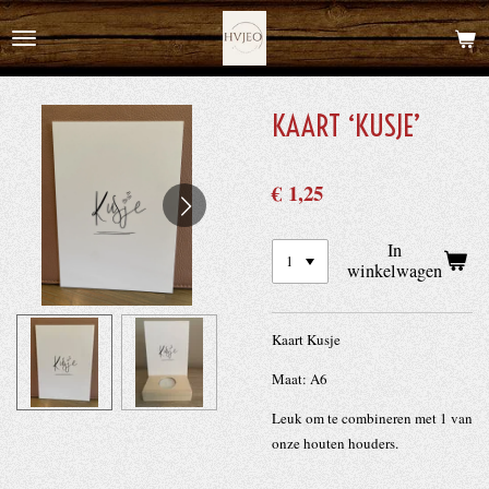
Ga
direct
naar
de
KAART ‘KUSJE’
hoofdinhoud
€ 1,25
In
winkelwagen
Kaart Kusje
Maat: A6
Leuk om te combineren met 1 van
onze houten houders.