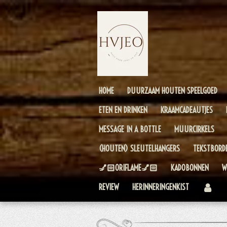
Ga
direct
naar
de
hoofdinhoud
HOME
DUURZAAM HOUTEN SPEELGOED
ETEN EN DRINKEN
KRAAMCADEAUTJES
MESSAGE IN A BOTTLE
MUURCIRKELS
(HOUTEN) SLEUTELHANGERS
TEKSTBORD
💅🏻ORIFLAME💅🏻
KADOBONNEN
W
REVIEW
HERINNERINGENKIST