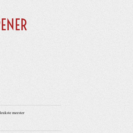
PENER
leukste meester