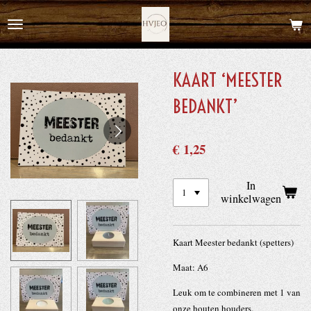
Ga
direct
naar
de
KAART ‘MEESTER
hoofdinhoud
BEDANKT’
€ 1,25
In
winkelwagen
Kaart Meester bedankt (spetters)
Maat: A6
Leuk om te combineren met 1 van
onze houten houders.