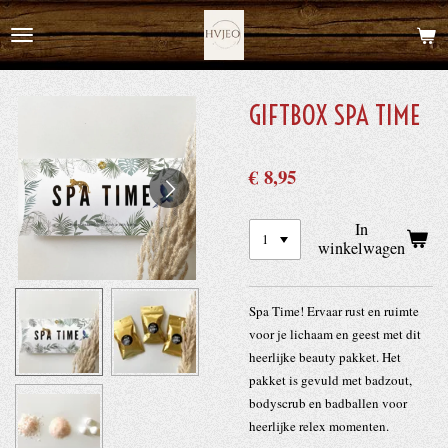
Ga
direct
naar
de
GIFTBOX SPA TIME
hoofdinhoud
€ 8,95
In
winkelwagen
Spa Time! Ervaar rust en ruimte
voor je lichaam en geest met dit
heerlijke beauty pakket. Het
pakket is gevuld met badzout,
bodyscrub en badballen voor
heerlijke relex momenten.