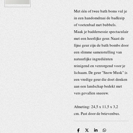
Met één of twee bath boms vul je
in een handomdraai de badkuip
of voetenbad met bubbels.
Maak je baddersessie spectaculair
met een heerlijke geur. Naast de
fijne geur zijn de bath bombs door
een slimme samenstelling van
natuurlijke ingrediënten
reinigend en verzorgend voor je
lichaam. De geur "Snow Musk" is
een vredige geur die doet denken
aan een landschap bedekt met
vers gevallen sneeuw.
Afmeting: 24,5 x 11,5 x 3,2
cm. Past door de brievenbus.
D
D
S
D