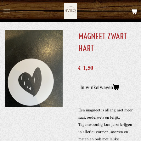
Ga
direct
naar
de
MAGNEET ZWART
hoofdinhoud
HART
€ 1,50
In winkelwagen
Een magneet is allang niet meer
saai, ouderwets en lelijk.
Tegenwoordig kun je ze krijgen
in allerlei vormen, soorten en
maten en ook met leuke