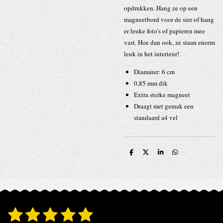
opdrukken. Hang ze op een
magneetbord voor de sier of hang
er leuke foto's of papieren mee
vast. Hoe dan ook, ze staan enorm
leuk in het interieur!
Diamater: 6 cm
0,85 mm dik
Extra sterke magneet
Draagt met gemak een
standaard a4 vel
D
D
S
D
e
e
h
e
l
e
a
l
e
l
r
e
n
e
n
1
2
3
4
5
S
R
t