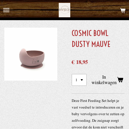
Ga
direct
naar
de
COSMIC BOWL
hoofdinhoud
DUSTY MAUVE
€ 18,95
In
winkelwagen
Deze First Feeding Set helpt je
vast voedsel te introduceren en je
baby vervolgens over te zetten op
zelfvoeding. De zuignap zorgt
ervoor dat de kom niet verschuift