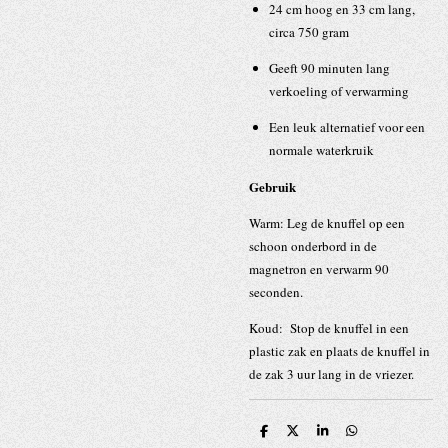
24 cm hoog en 33 cm lang,
circa 750 gram
Geeft 90 minuten lang
verkoeling of verwarming
Een leuk alternatief voor een
normale waterkruik
Gebruik
Warm: Leg de knuffel op een
schoon onderbord in de
magnetron en verwarm 90
seconden.
Koud: Stop de knuffel in een
plastic zak en plaats de knuffel in
de zak 3 uur lang in de vriezer.
D
D
S
D