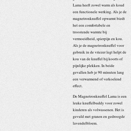
Lama heeft zowel warm als koud
een functionele werking. Als je de
magnetronknuffel opwarmt biedt
het een comfortabele en
troostende warmte bij
vermoeidheid, spierpijn en kou.
Als je de magnetronknuffel voor
gebruik in de vriezer legt helpt de
kou van de knuffel bij koorts of
pijnlijke plekken. In beide
gevallen heb je 90 minuten lang
een verwarmend of verkoelend
effect.
De Magnetronknuffel Lama is een
leuke knuffelbuddy voor zowel
kinderen als volwassenen. Het is
gevuld met granen en gedroogde
lavendelbloem.