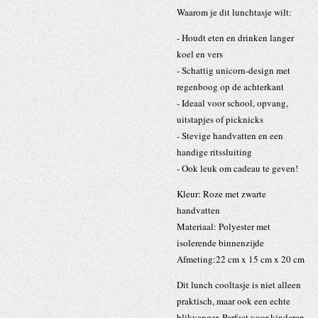
Waarom je dit lunchtasje wilt:
- Houdt eten en drinken langer
koel en vers
- Schattig unicorn-design met
regenboog op de achterkant
- Ideaal voor school, opvang,
uitstapjes of picknicks
- Stevige handvatten en een
handige ritssluiting
- Ook leuk om cadeau te geven!
Kleur:
Roze met zwarte
handvatten
Materiaal:
Polyester met
isolerende binnenzijde
Afmeting:22 cm x 15 cm x 20 cm
Dit lunch cooltasje is niet alleen
praktisch, maar ook een echte
blikvanger. Perfect voor kinderen