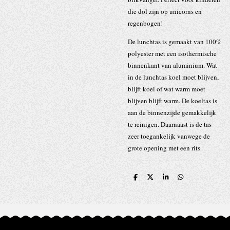
die dol zijn op unicorns en
regenbogen!
De lunchtas is gemaakt van 100%
polyester met een isothermische
binnenkant van aluminium. Wat
in de lunchtas koel moet blijven,
blijft koel of wat warm moet
blijven blijft warm. De koeltas is
aan de binnenzijde gemakkelijk
te reinigen. Daarnaast is de tas
zeer toegankelijk vanwege de
grote opening met een rits
D
D
S
D
e
e
h
e
l
e
a
l
e
l
r
e
n
e
n