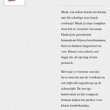
Maak van iedere lunch een feestje
met dit schattige roze lunch
cooltasje! Maak je tasje compleet
door het te voorzien van naam.
Dankzij de geïsoleerde
binnenkant blijven boterhammen,
fruit en drinken langer koel en
vers. Ideaal voor school, een
dagje uit, de opvang of een
picknick.
Het tasje is voorzien van een
lieve
unicorn
aan de voorkant en
een stijlvolle
regenboog
op de
achterzijde. De stevige
handvatten en het compacte
formaat maken het perfect voor
kleine kinderhandjes.