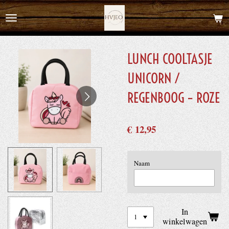
Ga
direct
naar
de
LUNCH COOLTASJE
hoofdinhoud
UNICORN /
REGENBOOG – ROZE
€ 12,95
Naam
In
winkelwagen