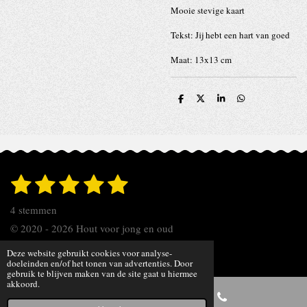
Mooie stevige kaart
Tekst: Jij hebt een hart van goed
Maat: 13x13 cm
D
D
S
D
e
e
h
e
l
e
a
l
e
l
r
e
n
e
n
1
2
3
4
5
S
R
t
s
s
s
s
s
a
e
4 stemmen
t
t
t
t
t
t
m
© 2020 - 2026 Hout voor jong en oud
m
i
e
e
e
e
e
e
Powered by
JouwWeb
Deze website gebruikt cookies voor analyse-
n
n
r
r
r
r
r
doeleinden en/of het tonen van advertenties. Door
gebruik te blijven maken van de site gaat u hiermee
g
akkoord.
r
r
r
r
: