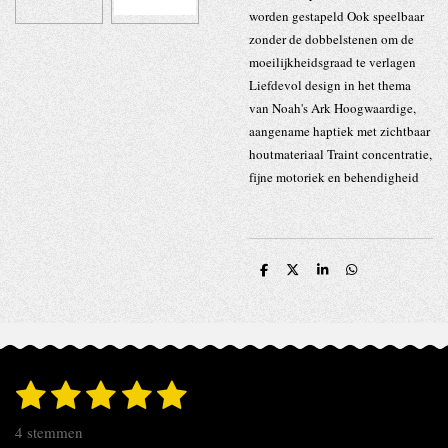
worden gestapeld Ook speelbaar
zonder de dobbelstenen om de
moeilijkheidsgraad te verlagen
Liefdevol design in het thema
van Noah's Ark Hoogwaardige,
aangename haptiek met zichtbaar
houtmateriaal Traint concentratie,
fijne motoriek en behendigheid
D
D
S
D
e
e
h
e
l
e
a
l
e
l
r
e
n
e
n
1
2
3
4
5
S
R
t
s
s
s
s
s
a
e
4 stemmen
t