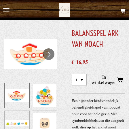
Ga
direct
naar
de
BALANSSPEL ARK
hoofdinhoud
VAN NOACH
€ 16,95
In
winkelwagen
Een bijzonder kindvriendelijk
behendigheidsspel van robuust
hout voor het hele gezin Met
symbooldobbelsteen die aangeeft
welk dier op het arknet moet