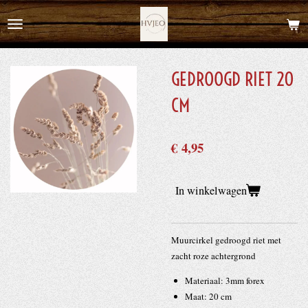
Ga
direct
naar
de
GEDROOGD RIET 20
hoofdinhoud
CM
€ 4,95
In winkelwagen
Muurcirkel gedroogd riet met
zacht roze achtergrond
Materiaal: 3mm forex
Maat: 20 cm