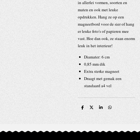
in allerlei vormen, soorten en
maten en ook met leuke
opdrukken. Hang ze op een
magneetbord voor de sier of hang
er leuke foto's of papieren mee
vast. Hoe dan ook, ze staan enorm
leuk in het interieur!
Diamater: 6 cm
0,85 mm dik
Extra sterke magneet
Draagt met gemak een
standaard a4 vel
D
D
S
D
e
e
h
e
l
e
a
l
e
l
r
e
n
e
n