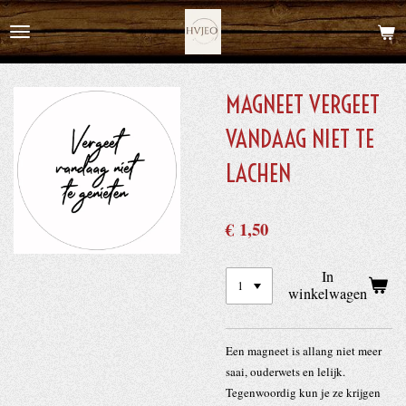
Ga
direct
naar
de
MAGNEET VERGEET
hoofdinhoud
VANDAAG NIET TE
LACHEN
€ 1,50
In
winkelwagen
Een magneet is allang niet meer
saai, ouderwets en lelijk.
Tegenwoordig kun je ze krijgen