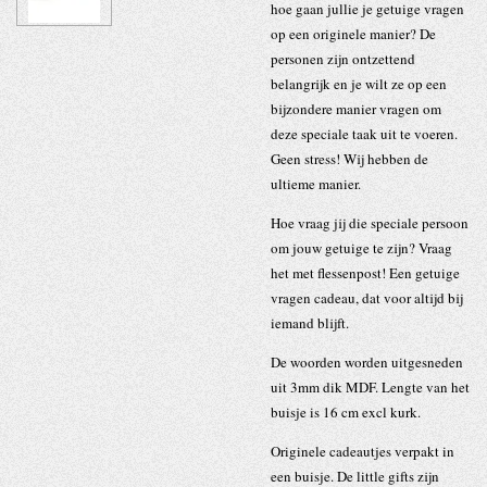
hoe gaan jullie je getuige vragen
op een originele manier? De
personen zijn ontzettend
belangrijk en je wilt ze op een
bijzondere manier vragen om
deze speciale taak uit te voeren.
Geen stress! Wij hebben de
ultieme manier.
Hoe vraag jij die speciale persoon
om jouw getuige te zijn? Vraag
het met flessenpost! Een getuige
vragen cadeau, dat voor altijd bij
iemand blijft.
De woorden worden uitgesneden
uit 3mm dik MDF. Lengte van het
buisje is 16 cm excl kurk.
Originele cadeautjes verpakt in
een buisje. De little gifts zijn