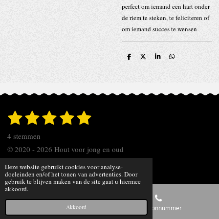
perfect om iemand een hart onder
de riem te steken, te feliciteren of
om iemand succes te wensen
D
D
S
D
e
e
h
e
l
e
a
l
e
l
r
e
n
e
n
1
2
3
4
5
S
R
t
s
s
s
s
s
a
e
4 stemmen
t
t
t
t
t
t
m
© 2020 - 2026 Hout voor jong en oud
m
i
e
e
e
e
e
e
Powered by
JouwWeb
Deze website gebruikt cookies voor analyse-
n
n
r
r
r
r
r
doeleinden en/of het tonen van advertenties. Door
gebruik te blijven maken van de site gaat u hiermee
g
akkoord.
r
r
r
r
:
e
e
e
e
Akkoord
4
E-mailadres
Telefoonnummer