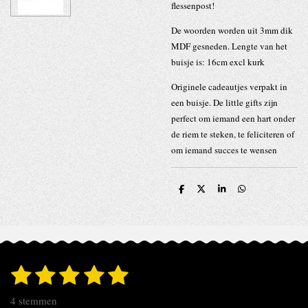
flessenpost!
De woorden worden uit 3mm dik
MDF gesneden. Lengte van het
buisje is: 16cm excl kurk
Originele cadeautjes verpakt in
een buisje. De little gifts zijn
perfect om iemand een hart onder
de riem te steken, te feliciteren of
om iemand succes te wensen
D
D
S
D
e
e
h
e
l
e
a
l
e
l
r
e
n
e
n
1
2
3
4
5
S
R
t
s
s
s
s
s
a
e
4 stemmen