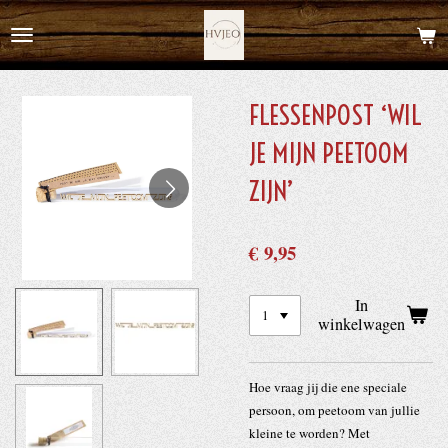
Ga
direct
naar
de
FLESSENPOST ‘WIL
hoofdinhoud
JE MIJN PEETOOM
ZIJN’
€ 9,95
In
winkelwagen
Hoe vraag jij die ene speciale
persoon, om peetoom van jullie
kleine te worden? Met