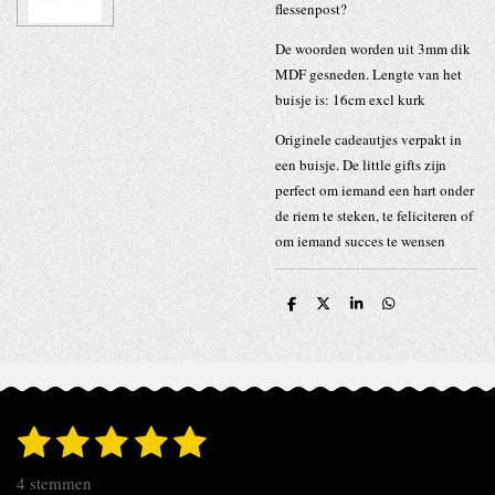
flessenpost?
De woorden worden uit 3mm dik
MDF gesneden. Lengte van het
buisje is: 16cm excl kurk
Originele cadeautjes verpakt in
een buisje. De little gifts zijn
perfect om iemand een hart onder
de riem te steken, te feliciteren of
om iemand succes te wensen
D
D
S
D
e
e
h
e
l
e
a
l
e
l
r
e
n
e
n
1
2
3
4
5
S
R
t
s
s
s
s
s
a
e
4 stemmen