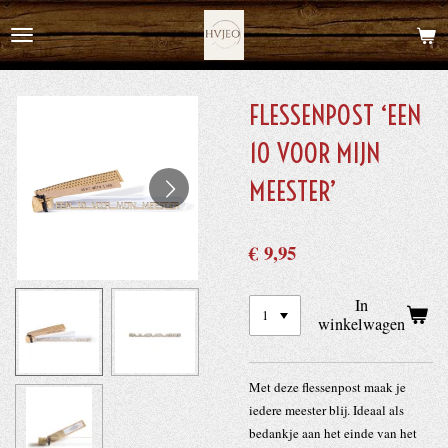
Ga
direct
naar
de
FLESSENPOST ‘EEN
hoofdinhoud
10 VOOR MIJN
MEESTER’
€ 9,95
In
winkelwagen
Met deze flessenpost maak je
iedere meester blij. Ideaal als
bedankje aan het einde van het