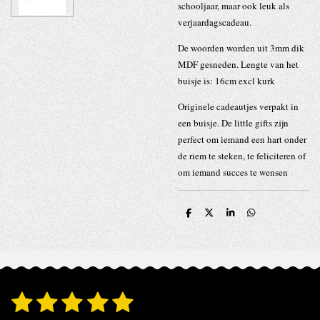
schooljaar, maar ook leuk als
verjaardagscadeau.
De woorden worden uit 3mm dik
MDF gesneden. Lengte van het
buisje is: 16cm excl kurk
Originele cadeautjes verpakt in
een buisje. De little gifts zijn
perfect om iemand een hart onder
de riem te steken, te feliciteren of
om iemand succes te wensen
D
D
S
D
e
e
h
e
l
e
a
l
e
l
r
e
n
e
n
1
2
3
4
5
S
R
t
a