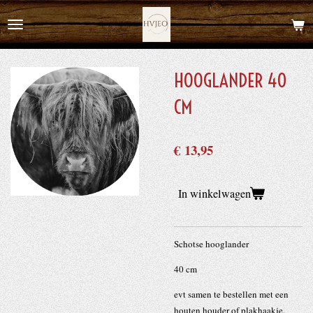
Ga
direct
naar
de
HOOGLANDER 40
hoofdinhoud
CM
€ 13,95
In winkelwagen
Schotse hooglander
40 cm
evt samen te bestellen met een
houten houder of plakhaakje.